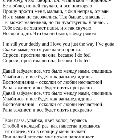
Я не хочу, чтоб говорил он: «Папа мой – подонок!»
Ее люблю, по ней скучаю, и все повторяю
Прошу прости меня, малыш, я был неправ, отчаян
И я и мама не сдержались. Так бывает, знаешь…
Ты может маленькая, но ты чувствуешь. Я знаю…
Тебе ведь не хватает папы, и я так скучаю
Но знай одно. Что бы ни было, я буду рядом
I`m still your daddy and I love you just the way I`ve gotta
Скажи маме, что я уже давно простил
Спроси, простила ли она, because I do feel
Спроси, простила ли она, because I do feel
Давай забудем все, что было между нами, слышишь
Улыбнись, и все будет как раньше,видишь
Воспоминания – осколки от любви несчастной
Рана заживет, и все будет опять прекрасно
Давай забудем все, что было между нами, слышишь
Улыбнись, и все будет как раньше,видишь
Воспоминания – осколки от любви несчастной
Рана заживет, и все будет опять прекрасно
Твои глаза, улыбка, цвет волос, теряюсь
С тобой я каждый раз, как навсегда прощаюсь
Тот огонек, что в сердце у меня пылает
При нашей встрече мне пожар напоминает