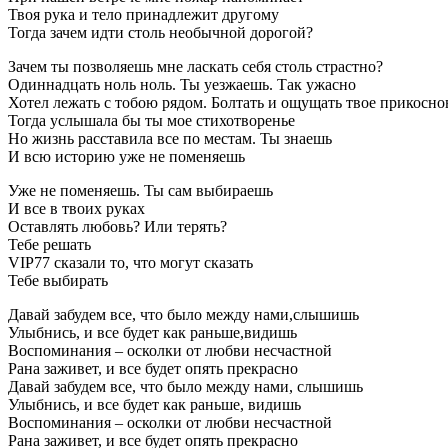
Твоя рука и тело принадлежит другому
Тогда зачем идти столь необычной дорогой?
Зачем ты позволяешь мне ласкать себя столь страстно?
Одиннадцать ноль ноль. Ты уезжаешь. Так ужасно
Хотел лежать с тобою рядом. Болтать и ощущать твое прикосно
Тогда услышала бы ты мое стихотворенье
Но жизнь расставила все по местам. Ты знаешь
И всю историю уже не поменяешь
Уже не поменяешь. Ты сам выбираешь
И все в твоих руках
Оставлять любовь? Или терять?
Тебе решать
VIP77 сказали то, что могут сказать
Тебе выбирать
Давай забудем все, что было между нами,слышишь
Улыбнись, и все будет как раньше,видишь
Воспоминания – осколки от любви несчастной
Рана заживет, и все будет опять прекрасно
Давай забудем все, что было между нами, слышишь
Улыбнись, и все будет как раньше, видишь
Воспоминания – осколки от любви несчастной
Рана заживет, и все будет опять прекрасно