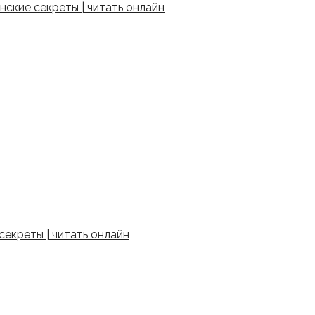
ские секреты | читать онлайн
екреты | читать онлайн