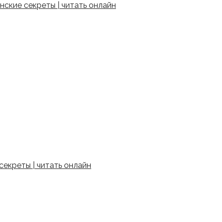
ские секреты | читать онлайн
екреты | читать онлайн