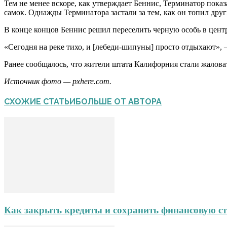
Тем не менее вскоре, как утверждает Беннис, Терминатор пока
самок. Однажды Терминатора застали за тем, как он топил друг
В конце концов Беннис решил переселить черную особь в цент
«Сегодня на реке тихо, и [лебеди-шипуны] просто отдыхают», 
Ранее сообщалось, что жители штата Калифорния стали жаловат
Источник фото — pxhere.com.
СХОЖИЕ СТАТЬИ
БОЛЬШЕ ОТ АВТОРА
Как закрыть кредиты и сохранить финансовую ст