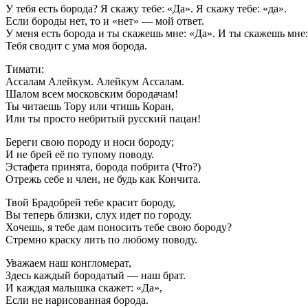
У тебя есть борода? Я скажу тебе: «Да». Я скажу тебе: «да».
Если бороды нет, то и «нет» — мой ответ.
У меня есть борода и ты скажешь мне: «Да». И ты скажешь мне:
Тебя сводит с ума моя борода.
Тимати:
Ассалам Алейкум. Алейкум Ассалам.
Шалом всем московским бородачам!
Ты читаешь Тору или чтишь Коран,
Или ты просто небритый русский пацан!
Береги свою породу и носи бороду;
И не брей её по тупому поводу.
Эстафета принята, борода побрита (Что?)
Отрежь себе и член, не будь как Кончита.
Твой Брадобрей тебе красит бороду,
Вы теперь близки, слух идет по городу.
Хочешь, я тебе дам поносить тебе свою бороду?
Стремно краску лить по любому поводу.
Уважаем наш конгломерат,
Здесь каждый бородатый — наш брат.
И каждая малышка скажет: «Да»,
Если не нарисованная борода.