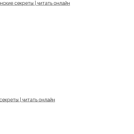
ские секреты | читать онлайн
екреты | читать онлайн