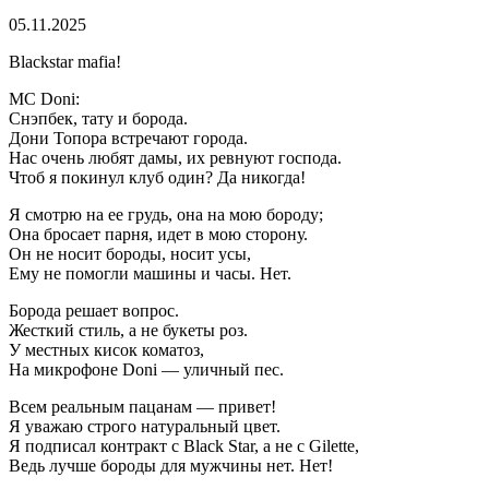
05.11.2025
Blackstar mafia!
MC Doni:
Снэпбек, тату и борода.
Дони Топора встречают города.
Нас очень любят дамы, их ревнуют господа.
Чтоб я покинул клуб один? Да никогда!
Я смотрю на ее грудь, она на мою бороду;
Она бросает парня, идет в мою сторону.
Он не носит бороды, носит усы,
Ему не помогли машины и часы. Нет.
Борода решает вопрос.
Жесткий стиль, а не букеты роз.
У местных кисок коматоз,
На микрофоне Doni — уличный пес.
Всем реальным пацанам — привет!
Я уважаю строго натуральный цвет.
Я подписал контракт с Black Star, а не с Gilette,
Ведь лучше бороды для мужчины нет. Нет!