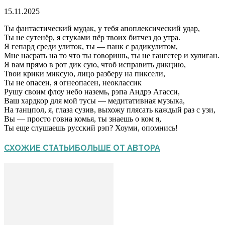
15.11.2025
Ты фантастический мудак, у тебя апоплексический удар,
Ты не сутенёр, я стуками пёр твоих битчез до утра.
Я гепард среди улиток, ты — панк с радикулитом,
Мне насрать на то что ты говоришь, ты не гангстер и хулиган.
Я вам прямо в рот дик сую, чтоб исправить дикцию,
Твои крики миксую, лицо разберу на пиксели,
Ты не опасен, я огнеопасен, неоклассик
Рушу своим флоу небо наземь, рэпа Андрэ Агасси,
Ваш хардкор для мой тусы — медитативная музыка,
На танцпол, я, глаза сузив, выхожу плясать каждый раз с узи,
Вы — просто говна комья, ты знаешь о ком я,
Ты еще слушаешь русский рэп? Хоуми, опомнись!
СХОЖИЕ СТАТЬИ
БОЛЬШЕ ОТ АВТОРА