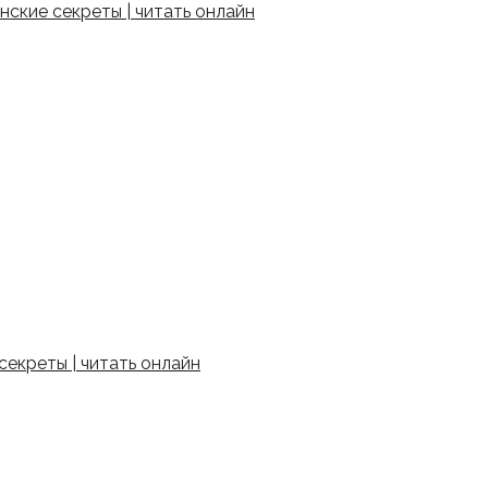
ские секреты | читать онлайн
екреты | читать онлайн