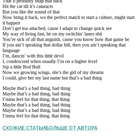
That’ll probably snap that back
Hit the cat till it’s cataracts
But you like the sound of that
Now bring it back, we the perfect match to start a culture, might start
it happen
Don’t get too attached, cause I adapt to change quick see
My way of living fast, be on my switchin’ lanes shit
You’re sick of all that anguish, cause you know how that game be
If you ain’t speaking that dollar bill, then you ain’t speaking that
language
I’m, dancin’ with this little devil
I, condescend when usually I’m on a higher level
Sip a little Red Bull
Now we growing wings, she’s the girl of my dreams
I could, give her my last name but that’s a bad thing
Maybe that’s a bad thing, bad thing
Maybe that’s a bad thing, bad thing
I’mma feel for that thing, that thing
Maybe that’s a bad thing, bad thing
Maybe that’s a bad thing, bad thing
I’mma feel for that thing, that thing
СХОЖИЕ СТАТЬИ
БОЛЬШЕ ОТ АВТОРА