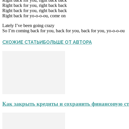
Right back for you, right back back
Right back for you, right back back
Right back for you, right back back
Right back for yo-o-o-ou, come on
Lately I’ve been going crazy
So I’m coming back for you, back for you, back for you, yo-o-o-ou
СХОЖИЕ СТАТЬИ
БОЛЬШЕ ОТ АВТОРА
Как закрыть кредиты и сохранить финансовую ст