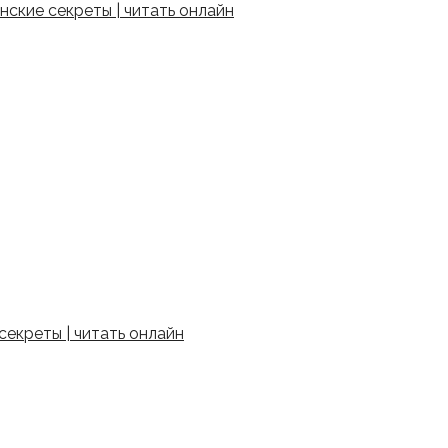
ские секреты | читать онлайн
екреты | читать онлайн