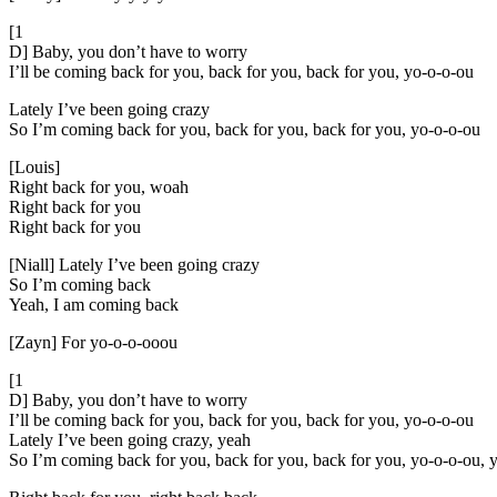
[1
D] Baby, you don’t have to worry
I’ll be coming back for you, back for you, back for you, yo-o-o-ou
Lately I’ve been going crazy
So I’m coming back for you, back for you, back for you, yo-o-o-ou
[Louis]
Right back for you, woah
Right back for you
Right back for you
[Niall] Lately I’ve been going crazy
So I’m coming back
Yeah, I am coming back
[Zayn] For yo-o-o-ooou
[1
D] Baby, you don’t have to worry
I’ll be coming back for you, back for you, back for you, yo-o-o-ou
Lately I’ve been going crazy, yeah
So I’m coming back for you, back for you, back for you, yo-o-o-ou, 