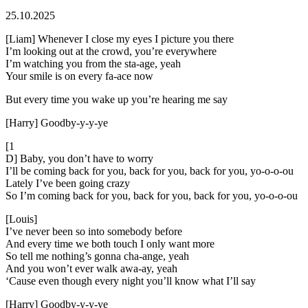
25.10.2025
[Liam] Whenever I close my eyes I picture you there
I’m looking out at the crowd, you’re everywhere
I’m watching you from the sta-age, yeah
Your smile is on every fa-ace now
But every time you wake up you’re hearing me say
[Harry] Goodby-y-y-ye
[1
D] Baby, you don’t have to worry
I’ll be coming back for you, back for you, back for you, yo-o-o-ou
Lately I’ve been going crazy
So I’m coming back for you, back for you, back for you, yo-o-o-ou
[Louis]
I’ve never been so into somebody before
And every time we both touch I only want more
So tell me nothing’s gonna cha-ange, yeah
And you won’t ever walk awa-ay, yeah
‘Cause even though every night you’ll know what I’ll say
[Harry] Goodby-y-y-ye