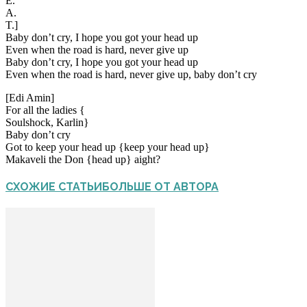
E.
A.
T.]
Baby don’t cry, I hope you got your head up
Even when the road is hard, never give up
Baby don’t cry, I hope you got your head up
Even when the road is hard, never give up, baby don’t cry
[Edi Amin]
For all the ladies {
Soulshock, Karlin}
Baby don’t cry
Got to keep your head up {keep your head up}
Makaveli the Don {head up} aight?
СХОЖИЕ СТАТЬИ
БОЛЬШЕ ОТ АВТОРА