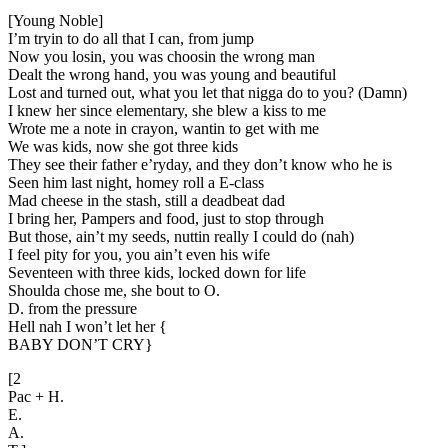
[Young Noble]
I’m tryin to do all that I can, from jump
Now you losin, you was choosin the wrong man
Dealt the wrong hand, you was young and beautiful
Lost and turned out, what you let that nigga do to you? (Damn)
I knew her since elementary, she blew a kiss to me
Wrote me a note in crayon, wantin to get with me
We was kids, now she got three kids
They see their father e’ryday, and they don’t know who he is
Seen him last night, homey roll a E-class
Mad cheese in the stash, still a deadbeat dad
I bring her, Pampers and food, just to stop through
But those, ain’t my seeds, nuttin really I could do (nah)
I feel pity for you, you ain’t even his wife
Seventeen with three kids, locked down for life
Shoulda chose me, she bout to O.
D. from the pressure
Hell nah I won’t let her {
BABY DON’T CRY}
[2
Pac + H.
E.
A.