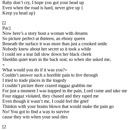
Baby don’t cry, I hope you got your head up
Even when the road is hard, never give up {
Keep ya head up}
[2
Pac]
Now here’s a story bout a woman with dreams
So picture perfect at thirteen, an ebony queen
Beneath the surface it was more than just a crooked smile
Nobody knew about her secret so it took a while
I could see a tear fall slow down her black cheek
Sheddin quiet tears in the back seat; so when she asked me,
«
What would you do if it was you?»
Couldn’t answer such a horrible pain to live through
I tried to trade places in the tragedy
I couldn’t picture three crazed niggaz grabbin me
For just a moment I was trapped in the pain, Lord come and take me
Four niggaz violated, they chased and they raped me
Even though it wasn’t me, I could feel the grief
Thinkin with your brains blown that would make the pain go
No! You got to find a way to survive
cause they win when your soul dies
[2