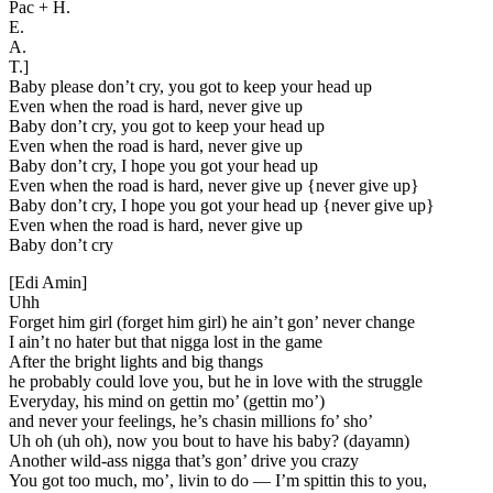
Pac + H.
E.
A.
T.]
Baby please don’t cry, you got to keep your head up
Even when the road is hard, never give up
Baby don’t cry, you got to keep your head up
Even when the road is hard, never give up
Baby don’t cry, I hope you got your head up
Even when the road is hard, never give up {never give up}
Baby don’t cry, I hope you got your head up {never give up}
Even when the road is hard, never give up
Baby don’t cry
[Edi Amin]
Uhh
Forget him girl (forget him girl) he ain’t gon’ never change
I ain’t no hater but that nigga lost in the game
After the bright lights and big thangs
he probably could love you, but he in love with the struggle
Everyday, his mind on gettin mo’ (gettin mo’)
and never your feelings, he’s chasin millions fo’ sho’
Uh oh (uh oh), now you bout to have his baby? (dayamn)
Another wild-ass nigga that’s gon’ drive you crazy
You got too much, mo’, livin to do — I’m spittin this to you,