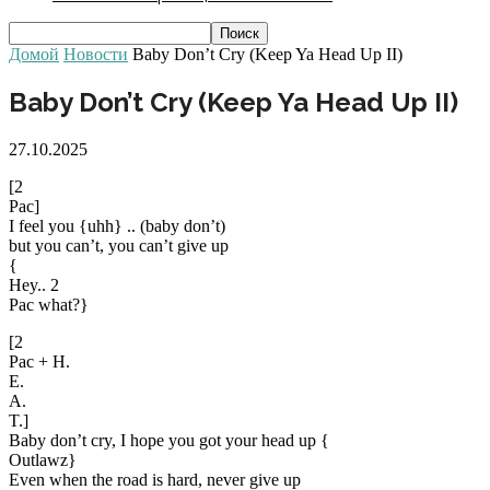
Домой
Новости
Baby Don’t Cry (Keep Ya Head Up II)
Baby Don’t Cry (Keep Ya Head Up II)
27.10.2025
[2
Pac]
I feel you {uhh} .. (baby don’t)
but you can’t, you can’t give up
{
Hey.. 2
Pac what?}
[2
Pac + H.
E.
A.
T.]
Baby don’t cry, I hope you got your head up {
Outlawz}
Even when the road is hard, never give up