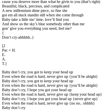
cause you deserve more than what he givin to you (that’s right)
Beautiful, black, precious, and complicated
A new millennium dime piece, so fine she
got em all stuck standin still when she come through
Baby take a little mo’ time, love’ll find you
And show us the sky’s blue somebody other than me
gon’ give you everything you need, feel me?
{
Don’t cry-ahhhhh..}
[2
Pac + H.
E.
A.
T.]
Baby don’t cry, you got to keep your head up
Even when the road is hard, never give up {you’ll be alright}
Baby don’t cry, you got to keep your head up
Even when the road is hard, never give up {you’ll be alright}
Baby don’t cry, I hope you got your head up
Even when the road is hard, never give up {keep your head up}
Baby don’t cry, I hope you got your head up {never give up}
Even when the road is hard, never give up {no no.. ohhhh}
Baby don’t cry