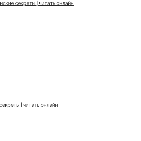
ские секреты | читать онлайн
екреты | читать онлайн