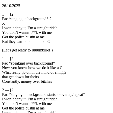
26.10.2025
1 — [2
Pac *singing in background* 2
X]
I won’t deny it, I’m a straight ridah
You don’t wanna f**k with me
Got the police bustin at me
But they can’t do nuttin to a G
(Let’s get ready to ruuumbllle!!)
1 — [2
Pac *speaking over background*]
Now you know how we do it like a G
What really go on in the mind of a nigga
that get down for theirs
Constantly, money over bitches
2 — [2
Pac *singing in background starts to overlap/repeat*]
I won’t deny it, I’m a straight ridah
You don’t wanna f**k with me
Got the police bustin at me
I won’t deny it, I’m a straight ridah