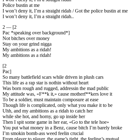
Police bustin at me
I won’t deny it, I’m a straight ridah / Got the police bustin at me
I won’t deny it, I’m a straight ridah..
2 — [2
Pac *speaking over background*]
Not bitches over money
Stay on your grind nigga
My ambitions as a ridah!
My ambitions as a ridah!
[2
Pac]
So many battlefield scars while driven in plush cars
This life as a rap star is nothin without heart
Was born rough and rugged, addressin the mad public
My attitude was, «F**k it,» cause motherf**kers love it
To be a soldier, must maintain composure at ease
Though life is complicated, only what you make it to be
Uhh, and my ambitions as a ridah to catch her
while she hot, and horny, go up inside her
Then I spit some game in her ear, «Go to the tele hoe»
You put what money in a Benz, cause bitch I’m barely broke
I’m smokin bomb-ass weed feelin crucial
From player to player, the game’s tight, the feeling’s mutual