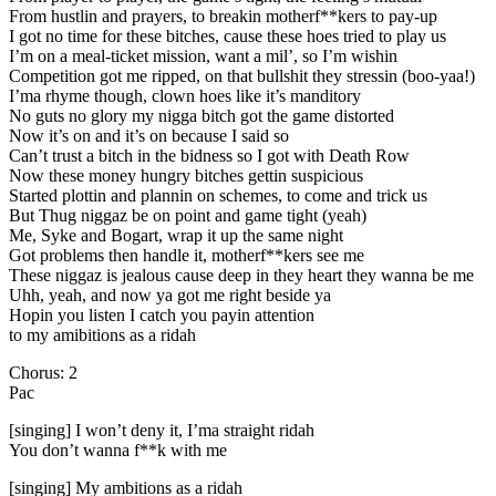
From hustlin and prayers, to breakin motherf**kers to pay-up
I got no time for these bitches, cause these hoes tried to play us
I’m on a meal-ticket mission, want a mil’, so I’m wishin
Competition got me ripped, on that bullshit they stressin (boo-yaa!)
I’ma rhyme though, clown hoes like it’s manditory
No guts no glory my nigga bitch got the game distorted
Now it’s on and it’s on because I said so
Can’t trust a bitch in the bidness so I got with Death Row
Now these money hungry bitches gettin suspicious
Started plottin and plannin on schemes, to come and trick us
But Thug niggaz be on point and game tight (yeah)
Me, Syke and Bogart, wrap it up the same night
Got problems then handle it, motherf**kers see me
These niggaz is jealous cause deep in they heart they wanna be me
Uhh, yeah, and now ya got me right beside ya
Hopin you listen I catch you payin attention
to my amibitions as a ridah
Chorus: 2
Pac
[singing] I won’t deny it, I’ma straight ridah
You don’t wanna f**k with me
[singing] My ambitions as a ridah