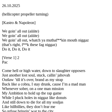
26.10.2025
(hellicopter propeller turning)
[Kastro & Napoleon]
We goin’ all out (aiiiite)
We goin’ all out (aiiiite)
We goin’ all out, whatch ya muthaf**kin mouth niggaz
(that’s right, f**k these fag niggaz)
Do it, Do it, Do it
[Verse 1] 2
Pac
Come hell or high water, down to slaughter opposers
Just another lost soul, stuck, callin’ jahovah
Outlaw ’till it’s over, brand as my strap
Back like a cobra, I stay drunk, cause I’m a mad man
Whenever sober, on a one man mission
My Ambition to hold up the rap game
While I pluck holes in niggaz like donuts
And still down to die for all my souljas
Like hillbillies, they don’t fear me
So refuse bringin’ war to the city