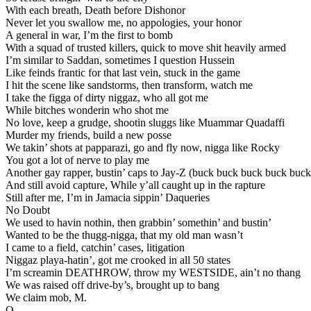
With each breath, Death before Dishonor
Never let you swallow me, no appologies, your honor
A general in war, I’m the first to bomb
With a squad of trusted killers, quick to move shit heavily armed
I’m similar to Saddan, sometimes I question Hussein
Like feinds frantic for that last vein, stuck in the game
I hit the scene like sandstorms, then transform, watch me
I take the figga of dirty niggaz, who all got me
While bitches wonderin who shot me
No love, keep a grudge, shootin sluggs like Muammar Quadaffi
Murder my friends, build a new posse
We takin’ shots at papparazi, go and fly now, nigga like Rocky
You got a lot of nerve to play me
Another gay rapper, bustin’ caps to Jay-Z (buck buck buck buck buc
And still avoid capture, While y’all caught up in the rapture
Still after me, I’m in Jamacia sippin’ Daqueries
No Doubt
We used to havin nothin, then grabbin’ somethin’ and bustin’
Wanted to be the thugg-nigga, that my old man wasn’t
I came to a field, catchin’ cases, litigation
Niggaz playa-hatin’, got me crooked in all 50 states
I’m screamin DEATHROW, throw my WESTSIDE, ain’t no thang
We was raised off drive-by’s, brought up to bang
We claim mob, M.
O.