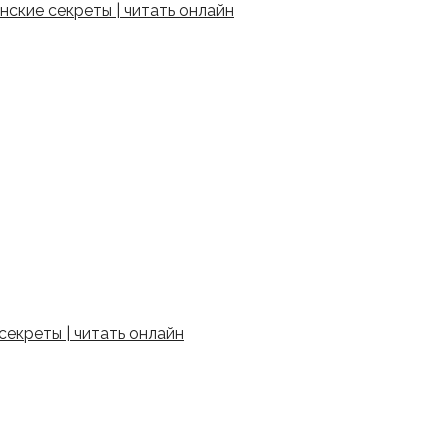
ские секреты | читать онлайн
екреты | читать онлайн