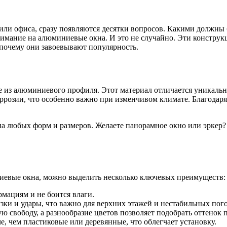
а или офиса, сразу появляются десятки вопросов. Какими долж
ание на алюминиевые окна. И это не случайно. Эти конструкци
почему они завоевывают популярность.
 из алюминиевого профиля. Этот материал отличается уникальн
ррозии, что особенно важно при изменчивом климате. Благодар
кна любых форм и размеров. Желаете панорамное окно или эрке
ниевые окна, можно выделить несколько ключевых преимуществ:
ациям и не боится влаги.
зки и удары, что важно для верхних этажей и нестабильных пог
ю свободу, а разнообразие цветов позволяет подобрать оттенок 
, чем пластиковые или деревянные, что облегчает установку.