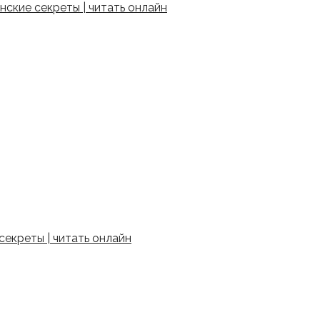
ские секреты | читать онлайн
екреты | читать онлайн