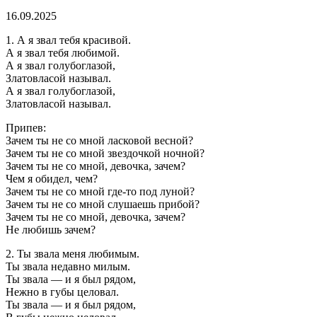
16.09.2025
1. А я звал тебя красивой.
А я звал тебя любимой.
А я звал голубоглазой,
Златовласой называл.
А я звал голубоглазой,
Златовласой называл.
Припев:
Зачем ты не со мной ласковой весной?
Зачем ты не со мной звездочкой ночной?
Зачем ты не со мной, девочка, зачем?
Чем я обидел, чем?
Зачем ты не со мной где-то под луной?
Зачем ты не со мной слушаешь прибой?
Зачем ты не со мной, девочка, зачем?
Не любишь зачем?
2. Ты звала меня любимым.
Ты звала недавно милым.
Ты звала — и я был рядом,
Нежно в губы целовал.
Ты звала — и я был рядом,