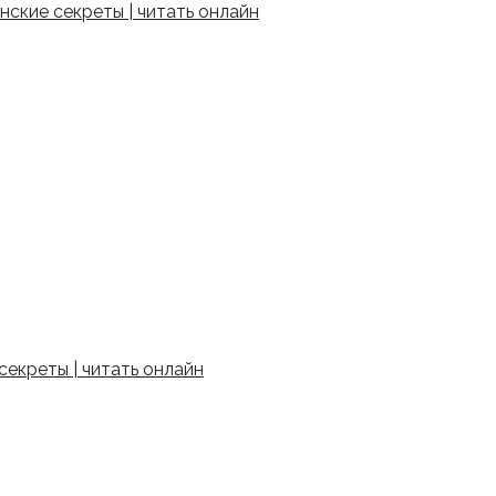
ские секреты | читать онлайн
екреты | читать онлайн