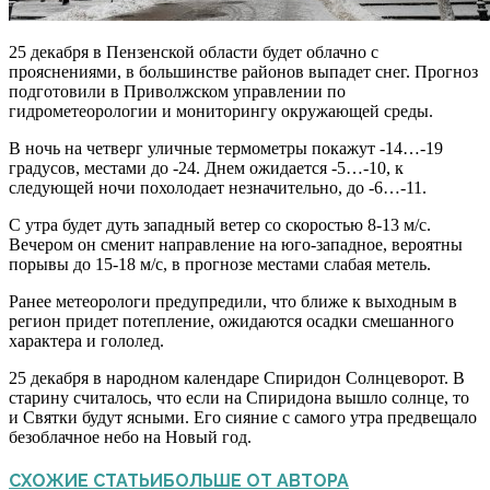
25 декабря в Пензенской области будет облачно с
прояснениями, в большинстве районов выпадет снег. Прогноз
подготовили в Приволжском управлении по
гидрометеорологии и мониторингу окружающей среды.
В ночь на четверг уличные термометры покажут -14…-19
градусов, местами до -24. Днем ожидается -5…-10, к
следующей ночи похолодает незначительно, до -6…-11.
С утра будет дуть западный ветер со скоростью 8-13 м/с.
Вечером он сменит направление на юго-западное, вероятны
порывы до 15-18 м/с, в прогнозе местами слабая метель.
Ранее метеорологи предупредили, что ближе к выходным в
регион придет потепление, ожидаются осадки смешанного
характера и гололед.
25 декабря в народном календаре Спиридон Солнцеворот. В
старину считалось, что если на Спиридона вышло солнце, то
и Святки будут ясными. Его сияние с самого утра предвещало
безоблачное небо на Новый год.
СХОЖИЕ СТАТЬИ
БОЛЬШЕ ОТ АВТОРА