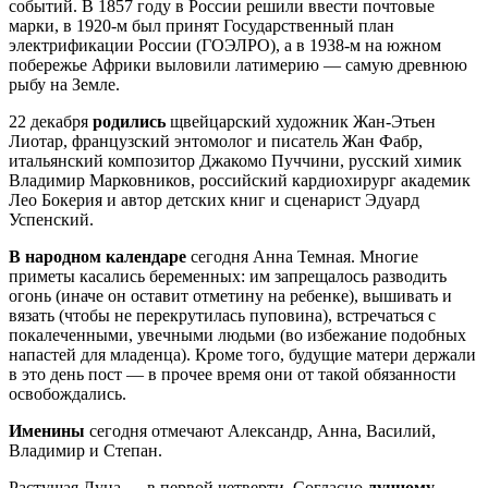
событий. В 1857 году в России решили ввести почтовые
марки, в 1920-м был принят Государственный план
электрификации России (ГОЭЛРО), а в 1938-м на южном
побережье Африки выловили латимерию — самую древнюю
рыбу на Земле.
22 декабря
родились
щвейцарский художник Жан-Этьен
Лиотар, французский энтомолог и писатель Жан Фабр,
итальянский композитор Джакомо Пуччини, русский химик
Владимир Марковников, российский кардиохирург академик
Лео Бокерия и автор детских книг и сценарист Эдуард
Успенский.
В народном календаре
сегодня Анна Темная. Многие
приметы касались беременных: им запрещалось разводить
огонь (иначе он оставит отметину на ребенке), вышивать и
вязать (чтобы не перекрутилась пуповина), встречаться с
покалеченными, увечными людьми (во избежание подобных
напастей для младенца). Кроме того, будущие матери держали
в это день пост — в прочее время они от такой обязанности
освобождались.
Именины
сегодня отмечают Александр, Анна, Василий,
Владимир и Степан.
Растущая Луна — в первой четверти. Согласно
лунному