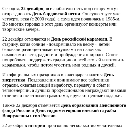
Сегодня,
22 декабря
, все любители петь под гитару могут
отпраздновать
День бардовской песни
. Он существует уже
четверть века (с 2000 года), а сама идея появилась в 1985-м.
Во многих городах в этот день организуют концерты или
творческие вечера.
22 декабря отмечается и
День российской карамели
. В
старину, когда солнце «поворачивало на весну», детей
баловали разноцветными петушками на палочках —
символами света, радости и пробуждения природы. Стоит
попробовать поддержать традицию и всей семьей изготовить
карамельки, чтобы потом угостить ими родных и друзей.
Из официальных праздников в календаре значится
День
энергетика
. Поздравления принимают все работники
отрасли, охватывающей выработку, передачу и сбыт и
теплоэнергии, а лучших профессионалов награждают знаками
отличия и почетными грамотами, вручают ценные подарки.
Также 22 декабря отмечается
День образования Пенсионного
фонда России
и
День гидрометеорологической службы
Вооруженных сил России
.
22 декабря
в истории
произошло несколько знаменательных