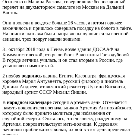
Осипенко и Марина Раскова, совершившие беспосадочный
перелет на двухмоторном самолете из Москвы на Дальний
Восток.
Они провели в воздухе больше 26 часов, а потом горючее
закончилось и пришлось совершать посадку на болото в тайге.
На поиски экипажа были направлены лучшие силы военной
авиации, трех подруг нашли живыми.
31 октября 2018 года в Пензе, возле здания ДОСААФ на
Коммунистической, открыли бюст Валентины Гризодубовой.
В городе летчица училась, и он стал вторым в России, где
установлен памятник ей.
2 ноября
родились
царица Египта Клеопатра, французская
королева Мария Антуанетта, русский философ и писатель
Даниил Андреев, итальянский режиссер Лукино Висконти,
народный артист СССР Михаил Яншин.
В
народном календаре
сегодня Артемьев день. Отмечается
память покровителя военачальников Артемия Антиохийского,
которому было принято молиться для избавления от
случайной смерти. Считалось, что человеку, рожденному на
Артемия, покровительствует мать-волчица. К деревням
начинали приближаться волки, их вой в этот день предвещал
морозы.