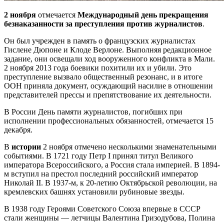
2 ноября
отмечается
Международный день прекращения
безнаказанности за преступления против журналистов
.
Он был учрежден в память о французских журналистах
Гислене Дюпоне и Клоде Верлоне. Выполняя редакционное
задание, они освещали ход вооруженного конфликта в Мали.
2 ноября 2013 года боевики похитили их и убили. Это
преступление вызвало общественный резонанс, и в итоге
ООН приняла документ, осуждающий насилие в отношении
представителей прессы и препятствование их деятельности.
В России День памяти журналистов, погибших при
исполнении профессиональных обязанностей, отмечается 15
декабря.
В
истории
2 ноября отмечено несколькими знаменательными
событиями. В 1721 году Петр I принял титул Великого
императора Всероссийского, а Россия стала империей. В 1894-
м вступил на престол последний российский император
Николай II. В 1937-м, к 20-летию Октябрьской революции, на
кремлевских башнях установили рубиновые звезды.
В 1938 году Героями Советского Союза впервые в СССР
стали женщины — летчицы Валентина Гризодубова, Полина