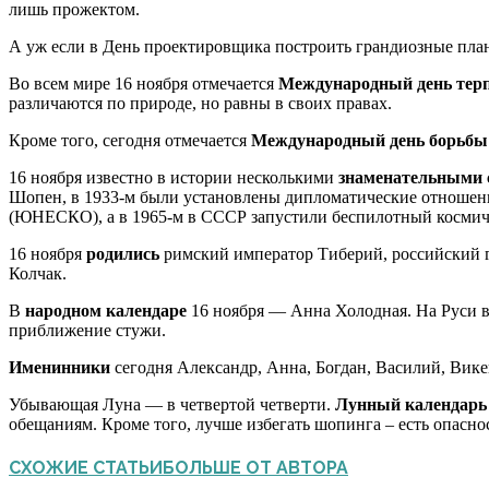
лишь прожектом.
А уж если в День проектировщика построить грандиозные план
Во всем мире 16 ноября отмечается
Международный день тер
различаются по природе, но равны в своих правах.
Кроме того, сегодня отмечается
Международный день борьбы 
16 ноября известно в истории несколькими
знаменательными
Шопен, в 1933-м были установлены дипломатические отношени
(ЮНЕСКО), а в 1965-м в СССР запустили беспилотный космиче
16 ноября
родились
римский император Тиберий, российский г
Колчак.
В
народном календаре
16 ноября — Анна Холодная. На Руси в
приближение стужи.
Именинники
сегодня Александр, Анна, Богдан, Василий, Вике
Убывающая Луна — в четвертой четверти.
Лунный календарь
обещаниям. Кроме того, лучше избегать шопинга – есть опасно
СХОЖИЕ СТАТЬИ
БОЛЬШЕ ОТ АВТОРА