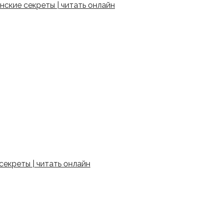
ские секреты | читать онлайн
екреты | читать онлайн