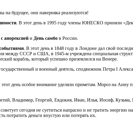
ы на будущее, они наверняка реализуются!
пимости
. В этот день в 1995 году члены ЮНЕСКО приняли «Дек
с анорексией
и
День самбо
в России.
 событиями
. В этот день в 1848 году в Лондоне дал свой посл
я между СССР и США, в 1945-м учреждена специальная структу
ский корабль, который успешно приземлился на Венере.
осударственный и военный деятель, сподвижник Петра I Алекс
 этот день особое внимание уделяли приметам. Мороз на Анну 
нтий, Владимир, Георгий, Евдокия, Иван, Илья, Иосиф, Кузьма, 
советует сегодня не суетиться напрасно и не тратить энергию на
сть потратить деньги впустую или потерять их.