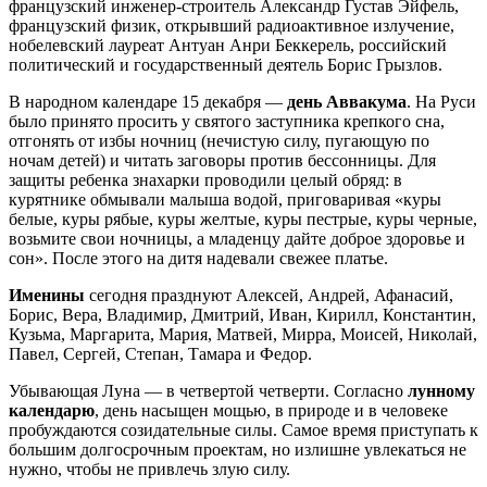
французский инженер-строитель Александр Густав Эйфель,
французский физик, открывший радиоактивное излучение,
нобелевский лауреат Антуан Анри Беккерель, российский
политический и государственный деятель Борис Грызлов.
В народном календаре 15 декабря —
день Аввакума
. На Руси
было принято просить у святого заступника крепкого сна,
отгонять от избы ночниц (нечистую силу, пугающую по
ночам детей) и читать заговоры против бессонницы. Для
защиты ребенка знахарки проводили целый обряд: в
курятнике обмывали малыша водой, приговаривая «куры
белые, куры рябые, куры желтые, куры пестрые, куры черные,
возьмите свои ночницы, а младенцу дайте доброе здоровье и
сон». После этого на дитя надевали свежее платье.
Именины
сегодня празднуют Алексей, Андрей, Афанасий,
Борис, Вера, Владимир, Дмитрий, Иван, Кирилл, Константин,
Кузьма, Маргарита, Мария, Матвей, Мирра, Моисей, Николай,
Павел, Сергей, Степан, Тамара и Федор.
Убывающая Луна — в четвертой четверти. Согласно
лунному
календарю
, день насыщен мощью, в природе и в человеке
пробуждаются созидательные силы. Самое время приступать к
большим долгосрочным проектам, но излишне увлекаться не
нужно, чтобы не привлечь злую силу.