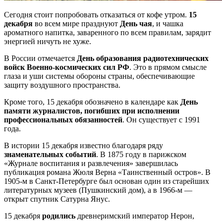
Сегодня стоит попробовать отказаться от кофе утром.
15
декабря
во всем мире празднуют
День чая
, и чашка
ароматного напитка, заваренного по всем правилам, зарядит
энергией ничуть не хуже.
В России отмечается
День образования радиотехнических
войск Военно-космических сил РФ
. Это в прямом смысле
глаза и уши системы обороны страны, обеспечивающие
защиту воздушного пространства.
Кроме того, 15 декабря обозначено в календаре как
День
памяти журналистов, погибших при исполнении
профессиональных обязанностей
. Он существует с 1991
года.
В истории 15 декабря известно благодаря ряду
знаменательных событий
. В 1875 году в парижском
«Журнале воспитания и развлечения» завершилась
публикация романа Жюля Верна «Таинственный остров». В
1905-м в Санкт-Петербурге был основан один из старейших
литературных музеев (Пушкинский дом), а в 1966-м —
открыт спутник Сатурна Янус.
15 декабря
родились
древнеримский император Нерон,