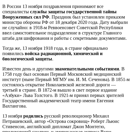
В России 13 ноября поздравления принимают все
специалисты
службы защиты государственной тайны
Вооруженных сил РФ
. Праздник был установлен приказом
министра обороны РФ от 18 декабря 2020 года. Дату выбрали
не случайно: в 1918-м Реввоенсовет Советской Республики
ввел самостоятельное подразделение в структуре Главного
штаба для шифрования и работы с секретными документами.
Тогда же, 13 ноября 1918 года, в стране официально
появились
войска радиационной, химической и
биологической защиты
.
Известен день и другими
знаменательными событиями
. В
1758 году был основан Первый Московский медицинский
институт (ныне Первый МГМУ им. И. М. Сеченова). В 1851-м
состоялось открытие Николаевской железной дороги —
третьей в стране. В 1872-м вышло в свет первое издание
«Азбуки» Льва Толстого. В 1921-м принял первых зрителей
Государственный академический театр имени Евгения
Вахтангова.
13 ноября
родились
русский революционер Михаил
Петрашевский, автор «Острова сокровищ» Роберт Льюис
Стивенсон, английский дипломат Джон Монтегю,
придумавший сэндвич, и американская актриса Вупи