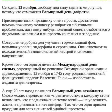
Сегодня,
13 ноября
, любому под силу сделать мир лучше,
потому что отмечается
Всемирный день доброты
.
Присоединиться к празднику очень просто. Достаточно
помочь пожилому человеку разобраться с бытовыми
проблемами, дать кому-нибудь полезный совет, позаботиться о
бездомном животном или пресечь конфликт в зародыше.
Совершение добрых дел улучшает гормональный фон,
повышая уровень эндорфина и серотонина. Они отвечают за
положительный эмоциональный настрой и снимают
напряжение.
Кроме того, сегодня отмечается
Международный день
слепых
, учрежденный по решению Всемирной организации
здравоохранения. 13 ноября в 1745 году родился известный
французский педагог Валентин Гаюи — изобретатель
алфавита для незрячих.
А еще 20 лет назад появился
Всемирный день юзабилити
.
Слово можно перевести как «практичность», и каждому стоит
вспомнить, что предназначение технологий — не усложнять
жизнь, а привносить в нее комфорт. Так что сегодня пришел
праздник для всех ценителей удобной простоты.