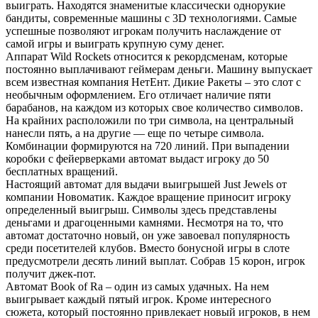
выиграть. Находятся знаменитые классически однорукие
бандиты, современные машины с 3D технологиями. Самые
успешные позволяют игрокам получить наслаждение от
самой игры и выиграть крупную суму денег.
Аппарат Wild Rockets относится к рекордсменам, которые
постоянно выплачивают геймерам деньги. Машину выпускает
всем известная компания НетЕнт. Дикие Ракеты – это слот с
необычным оформлением. Его отличает наличие пяти
барабанов, на каждом из которых свое количество символов.
На крайних расположили по три символа, на центральный
нанесли пять, а на другие — еще по четыре символа.
Комбинации формируются на 720 линий. При выпадении
коробки с фейерверками автомат выдаст игроку до 50
бесплатных вращений.
Настоящий автомат для выдачи выигрышей Just Jewels от
компании Новоматик. Каждое вращение приносит игроку
определенный выигрыш. Символы здесь представлены
деньгами и драгоценными камнями. Несмотря на то, что
автомат достаточно новый, он уже завоевал популярность
среди посетителей клубов. Вместо бонусной игры в слоте
предусмотрели десять линий выплат. Собрав 15 корон, игрок
получит джек-пот.
Автомат Book of Ra – один из самых удачных. На нем
выигрывает каждый пятый игрок. Кроме интересного
сюжета, который постоянно привлекает новый игроков, в нем