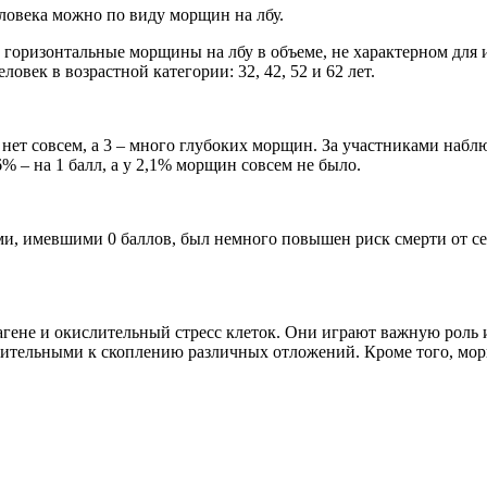
овека можно по виду морщин на лбу.
горизонтальные морщины на лбу в объеме, не характерном для их
век в возрастной категории: 32, 42, 52 и 62 лет.
ет совсем, а 3 – много глубоких морщин. За участниками наблюд
% – на 1 балл, а у 2,1% морщин совсем не было.
ми, имевшими 0 баллов, был немного повышен риск смерти от сер
агене и окислительный стресс клеток. Они играют важную роль 
ствительными к скоплению различных отложений. Кроме того, мо