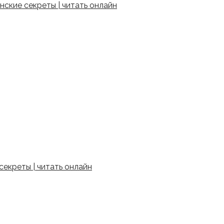
ские секреты | читать онлайн
екреты | читать онлайн