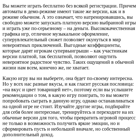
Вы можете играть бесплатно без всякой регистрации. Причем
автоматы в демо-режиме имеют такие же версии, как и в
режиме обычном. А это означает, что натренировавшись, вы
свободно можете запускать платную версию выбранной игры
и играть уже по-серьезному – на деньги. Высококачественная
графика игр, отличное музыкальное оформление,
суперувлекательный сюжет позволяет окунуться в мир
невероятных приключений. Выгодные коэффициенты,
которые дарят игрокам супервыигрыши – как участникам
версии платной, так бесплатной, позволяют ощутить
невероятное радостное чувство. Таких ощущений в обычной
жизни нам всем, конечно же, не хватает.
Какую игру вы ни выберете, она будет по-своему интересна.
Но у всех нас разные вкусы, и как гласит русская пословица:
«на вкус и цвет товарищей нет», поэтому если вы услышите
рекомендации о том, в какую игру поиграть, то вы можете
попробовать сыграть в данную игру, однако останавливаться
на одной игре не стоит. Изучайте другие игры, подбирайте
для себя более интересные, тренируйтесь и переходите на их
обычные версии для того, чтобы превратить игровой процесс
не только в возможность получить яркие эмоции, но и
сформировать пусть и небольшой вначале, но собственный
дополнительный доход.