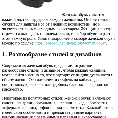
Женская обувь является
важной частью гардероба каждой женщины. Она не только
служит для защиты ног от внешних воздействий, но и
является стильным и модным аксессуаром. Женщины всегда
стремятся выглядеть привлекательно, и выбор обуви играет в
этом важную роль. Узнать подробнее о выборе женской обуви
можно по ссылке
https://boscooutlet.ru/catalog/woman/obuv/
.
1. Разнообразие стилей и дизайнов
Современная женская обувь предлагает огромное
разнообразие стилей и дизайнов, чтобы каждая женщина
могла найти именно то, что подходит ее индивидуальности и
образу жизни. От классических туфель на каблуке до
спортивных кроссовок или удобных балеток — вариантов
множество.
Некоторые из популярных стилей женской обуви включают
сапоги, сандалии, ботильоны, шлепанцы, кеды, ботфорты,
лоферы, мокасины, туфли на платформе и т.д. Каждый стиль
имеет свои особенности и предлагает разные варианты
комбинирования с различными нарядами и аксессуарами.