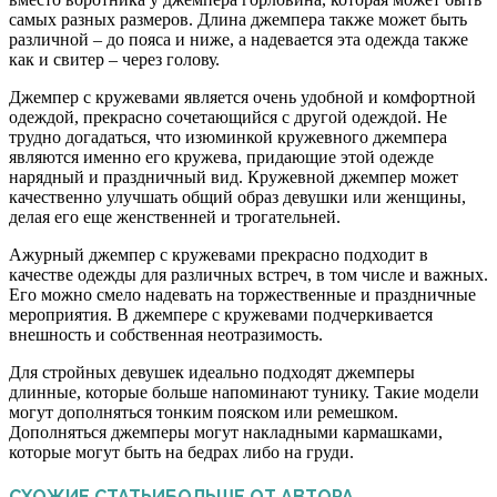
самых разных размеров. Длина джемпера также может быть
различной – до пояса и ниже, а надевается эта одежда также
как и свитер – через голову.
Джемпер с кружевами является очень удобной и комфортной
одеждой, прекрасно сочетающийся с другой одеждой. Не
трудно догадаться, что изюминкой кружевного джемпера
являются именно его кружева, придающие этой одежде
нарядный и праздничный вид. Кружевной джемпер может
качественно улучшать общий образ девушки или женщины,
делая его еще женственней и трогательней.
Ажурный джемпер с кружевами прекрасно подходит в
качестве одежды для различных встреч, в том числе и важных.
Его можно смело надевать на торжественные и праздничные
мероприятия. В джемпере с кружевами подчеркивается
внешность и собственная неотразимость.
Для стройных девушек идеально подходят джемперы
длинные, которые больше напоминают тунику. Такие модели
могут дополняться тонким пояском или ремешком.
Дополняться джемперы могут накладными кармашками,
которые могут быть на бедрах либо на груди.
СХОЖИЕ СТАТЬИ
БОЛЬШЕ ОТ АВТОРА