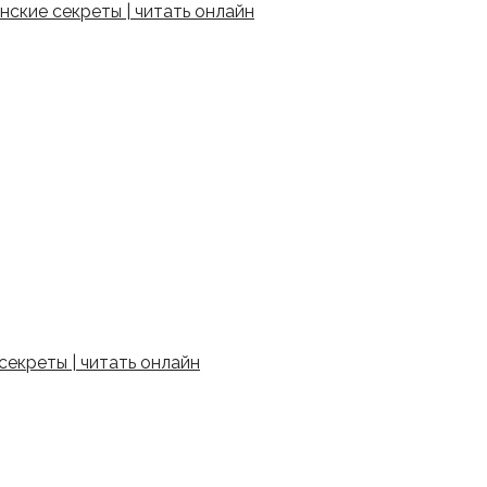
ские секреты | читать онлайн
екреты | читать онлайн