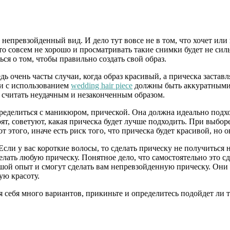
 непревзойденный вид. И дело тут вовсе не в том, что хочет или 
Это совсем не хорошо и просматривать такие снимки будет не си
я о том, чтобы правильно создать свой образ.
едь очень часты случаи, когда образ красивый, а прическа застав
ки с использованием
wedding hair piece
должны быть аккуратными.
о считать неудачным и незаконченным образом.
ределиться с маникюром, прической. Она должна идеально подхо
орят, советуют, какая прическа будет лучше подходить. При выб
т этого, иначе есть риск того, что прическа будет красивой, но 
 Если у вас короткие волосы, то сделать прическу не получиться 
лать любую прическу. Понятное дело, что самостоятельно это сде
ой опыт и смогут сделать вам непревзойденную прическу. Они с
ую красоту.
 себя много вариантов, прикиньте и определитесь подойдет ли т