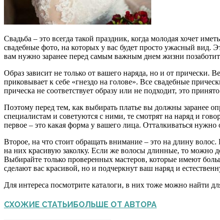
Свадьба – это всегда такой праздник, когда молодая хочет иметь
свадебные фото, на которых у вас будет просто ужасный вид. 
вам нужно заранее перед самым важным днем жизни позаботитьс
Образ зависит не только от вашего наряда, но и от прически. В
приковывает к себе «гнездо на голове». Все свадебные причес
прическа не соответствует образу или не подходит, это принят
Поэтому перед тем, как выбирать платье вы должны заранее оп
специалистам и советуются с ними, те смотрят на наряд и гов
первое – это какая форма у вашего лица. Отталкиваться нужно о
Второе, на что стоит обращать внимание – это на длину волос.
на них красивую заколку. Если же волосы длинные, то можно де
Выбирайте только проверенных мастеров, которые имеют больш
сделают вас красивой, но и подчеркнут ваш наряд и естественн
Для интереса посмотрите каталоги, в них тоже можно найти для
СХОЖИЕ СТАТЬИ
БОЛЬШЕ ОТ АВТОРА