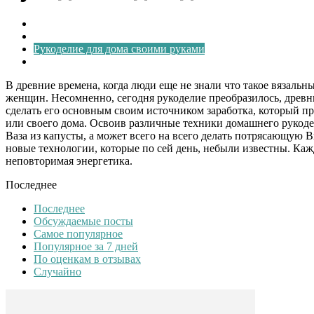
Интерьер вашего дом
Комнатное цветоводство
Рукоделие для дома своими руками
Уютный дом своими руками
В древние времена, когда люди еще не знали что такое вязаль
женщин. Несомненно, сегодня рукоделие преобразилось, древн
сделать его основным своим источником заработка, который п
или своего дома. Освоив различные техники домашнего рукодел
Ваза из капусты, а может всего на всего делать потрясающую 
новые технологии, которые по сей день, небыли известны. Каж
неповторимая энергетика.
Последнее
Последнее
Обсуждаемые посты
Самое популярное
Популярное за 7 дней
По оценкам в отзывах
Случайно