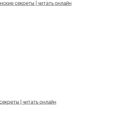
ские секреты | читать онлайн
екреты | читать онлайн