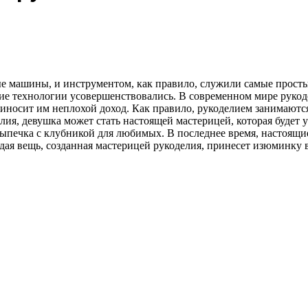
ные машины, и инструментом, как правило, служили самые прост
ие технологии усовершенствовались. В современном мире рукоде
риносит им неплохой доход. Как правило, рукоделием занимаютс
ия, девушка может стать настоящей мастерицей, которая будет у
Выпечка с клубникой для любимых. В последнее время, настоящи
дая вещь, созданная мастерицей рукоделия, принесет изюминку в