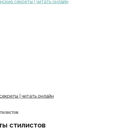
ские секреты | читать онлайн
екреты | читать онлайн
стилистов
ты стилистов