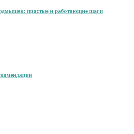
 подмышек: простые и работающие шаги
екомендации