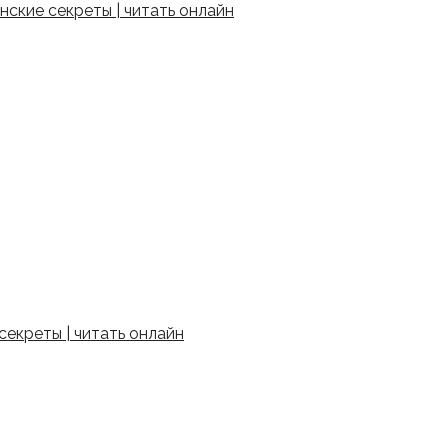
ские секреты | читать онлайн
екреты | читать онлайн