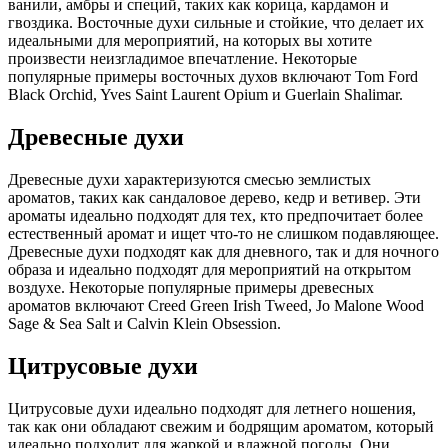
ванили, амбры и специй, таких как корица, кардамон и
гвоздика. Восточные духи сильные и стойкие, что делает их
идеальными для мероприятий, на которых вы хотите
произвести неизгладимое впечатление. Некоторые
популярные примеры восточных духов включают Tom Ford
Black Orchid, Yves Saint Laurent Opium и Guerlain Shalimar.
Древесные духи
Древесные духи характеризуются смесью землистых
ароматов, таких как сандаловое дерево, кедр и ветивер. Эти
ароматы идеально подходят для тех, кто предпочитает более
естественный аромат и ищет что-то не слишком подавляющее.
Древесные духи подходят как для дневного, так и для ночного
образа и идеально подходят для мероприятий на открытом
воздухе. Некоторые популярные примеры древесных
ароматов включают Creed Green Irish Tweed, Jo Malone Wood
Sage & Sea Salt и Calvin Klein Obsession.
Цитрусовые духи
Цитрусовые духи идеально подходят для летнего ношения,
так как они обладают свежим и бодрящим ароматом, который
идеально подходит для жаркой и влажной погоды. Они