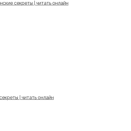
ские секреты | читать онлайн
екреты | читать онлайн